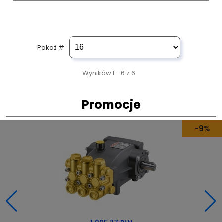
Pokaż #
Wyników 1 - 6 z 6
Promocje
-9%