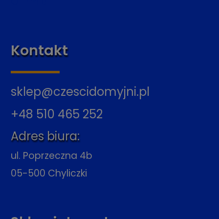
O firmie
Kontakt
sklep@czescidomyjni.pl
+48 510 465 252
Adres biura:
ul. Poprzeczna 4b
05-500 Chyliczki