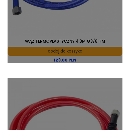
WĄŻ TERMOPLASTYCZNY 4,3M G3/8' FM
dodaj do koszyka
123,00 PLN