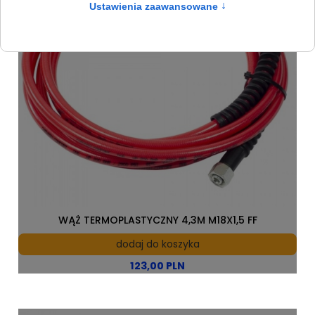
WĄŻ TERMOPLASTYCZNY 4,3M M18X1,5 FF
dodaj do koszyka
123,00 PLN