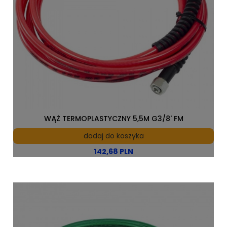
WĄŻ TERMOPLASTYCZNY 5,5M G3/8' FM
dodaj do koszyka
142,68 PLN