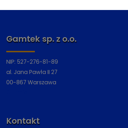
Gamtek sp. z o.o.
NIP: 527-276-81-89
al. Jana Pawła II 27
00-867 Warszawa
O firmie
Kontakt