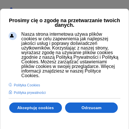
Start
Produkty
Węże wysokociśnieniowe
Węże termoplastyczne