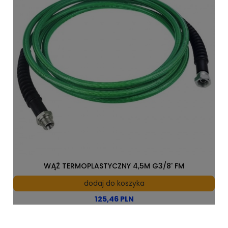
WĄŻ TERMOPLASTYCZNY 4,5M G3/8' FM
dodaj do koszyka
125,46 PLN