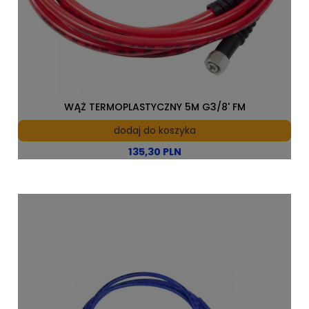
WĄŻ TERMOPLASTYCZNY 5M G3/8' FM
dodaj do koszyka
135,30 PLN