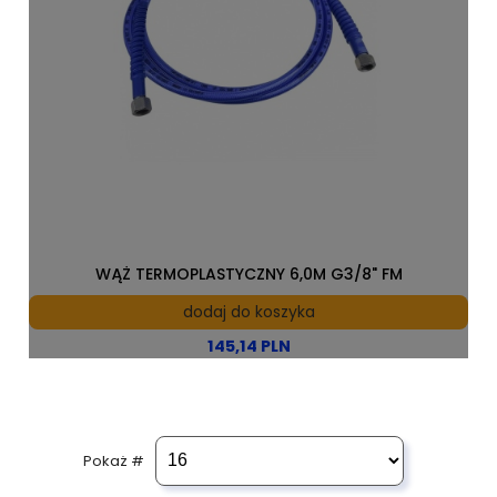
WĄŻ TERMOPLASTYCZNY 6,0M G3/8" FM
dodaj do koszyka
145,14 PLN
Pokaż #