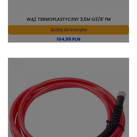
WĄŻ TERMOPLASTYCZNY 3,5M G3/8' FM
dodaj do koszyka
104,55 PLN