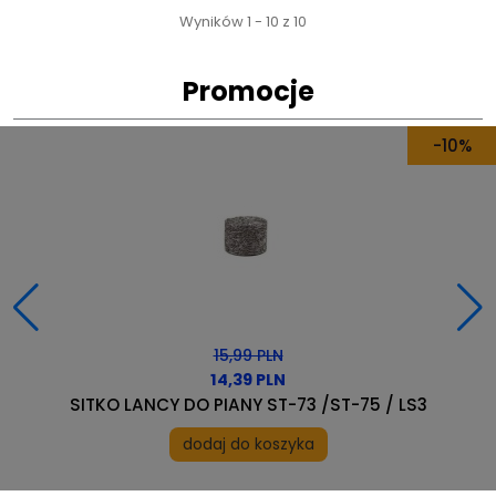
Wyników 1 - 10 z 10
Promocje
-10%
15,99 PLN
14,39 PLN
SITKO LANCY DO PIANY ST-73 /ST-75 / LS3
dodaj do koszyka