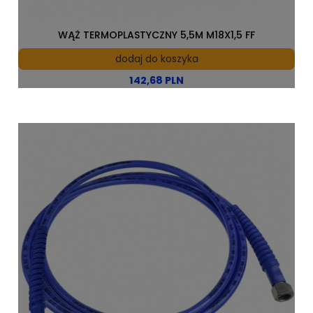
WĄŻ TERMOPLASTYCZNY 5,5M M18X1,5 FF
dodaj do koszyka
142,68 PLN