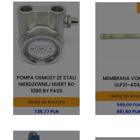
POMPA OSMOZY ZE STALI
MEMBRANA VO
NIERDZEWNEJ NUERT RO
ULP21–40
1080 BY PASS
dodaj do kos
dodaj do koszyka
585,00 PL
736,77 PLN
561,60 PL