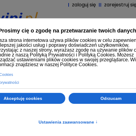
zaloguj się
zarejestruj si
tart
Produkty
Producenci
Nowoś
bezdotykowych
Pompy osmozy