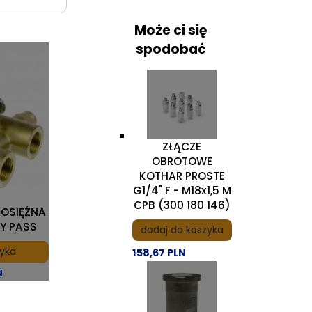
Może ci się
spodobać
ZŁĄCZE
OBROTOWE
KOTHAR PROSTE
G1/4" F - M18x1,5 M
CPB (300 180 146)
OSIĘŻNA
BY PASS
dodaj do koszyka
zyka
158,67 PLN
N