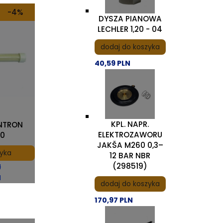
-4%
DYSZA PIANOWA
LECHLER 1,20 - 04
dodaj do koszyka
40,59 PLN
KPL. NAPR.
NTRON
ELEKTROZAWORU
40
JAKŠA M260 0,3–
zyka
12 BAR NBR
(298519)
N
N
dodaj do koszyka
170,97 PLN