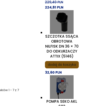
229,40 PLN
224,81 PLN
SZCZOTKA SSĄCA
OBROTOWA
NILFISK DN 36 × 70
DO ODKURZACZY
ATTIX (5146)
dodaj do koszyka
32,60 PLN
ików 1 - 7 z 7
POMPA SEKO AKL