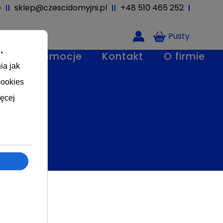
ę
sklep@czescidomyjni.pl
+48 510 465 252
-2%
Pusty
ci
Promocje
Kontakt
O firmie