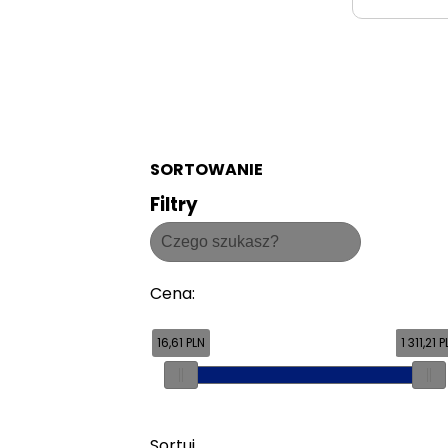
SORTOWANIE
Filtry
Cena
:
16,61 PLN
1 311,21 
Sortuj