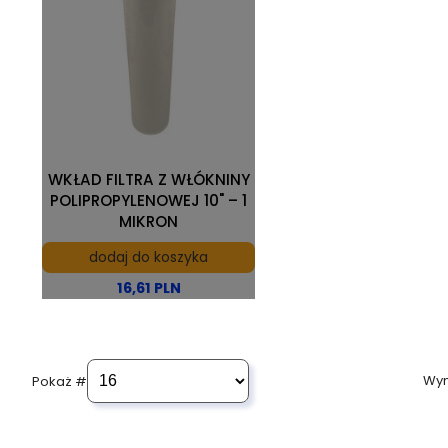
WKŁAD FILTRA Z WŁÓKNINY
POLIPROPYLENOWEJ 10" – 1
MIKRON
dodaj do koszyka
16,61 PLN
Wyn
Pokaż #