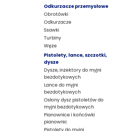
Odkurzacze przemysłowe
Obrotówki
Odkurzacze
Ssawki
Turbiny
Węże
Pistolety, lance, szczotki,
dysze
Dysze, inżektory do myjni
bezdotykowych
Lance do myjni
bezdotykowych
Osłony dysz pistoletów do
myjni bezdotykowych
Pianownice i końcówki
pianownic
Pistolety do myjni