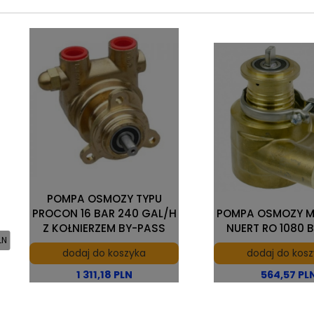
POMPA OSMOZY TYPU
PROCON 16 BAR 240 GAL/H
POMPA OSMOZY M
Z KOŁNIERZEM BY-PASS
NUERT RO 1080 
PLN
dodaj do koszyka
dodaj do kos
1 311,18 PLN
564,57 PL