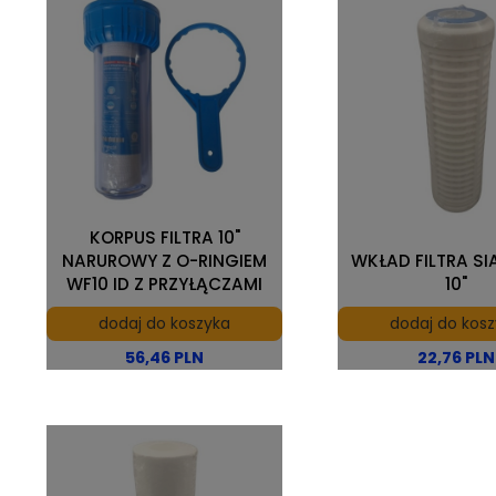
KORPUS FILTRA 10"
NARUROWY Z O-RINGIEM
WKŁAD FILTRA S
WF10 ID Z PRZYŁĄCZAMI
10"
dodaj do koszyka
dodaj do kos
56,46 PLN
22,76 PLN