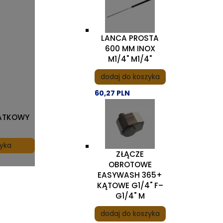
LANCA PROSTA
600 MM INOX
M1/4" M1/4"
dodaj do koszyka
60,27 PLN
IATKOWY
zyka
ZŁĄCZE
OBROTOWE
EASYWASH 365+
KĄTOWE G1/4" F–
G1/4" M
dodaj do koszyka