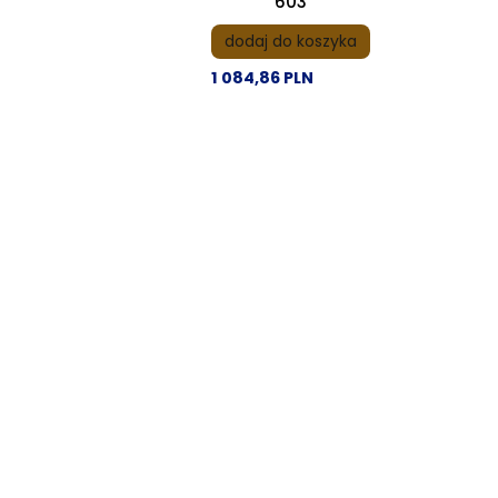
603
dodaj do koszyka
1 084,86 PLN