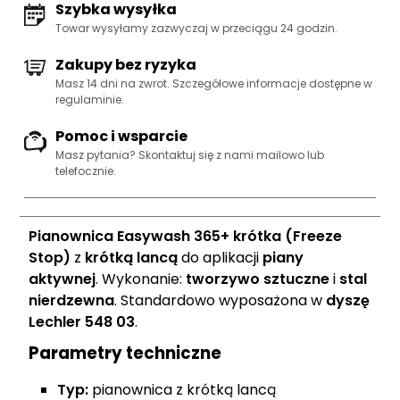
Szybka wysyłka
Towar wysyłamy zazwyczaj w przeciągu 24 godzin.
Zakupy bez ryzyka
Masz 14 dni na zwrot. Szczegółowe informacje dostępne w
regulaminie.
Pomoc i wsparcie
Masz pytania? Skontaktuj się z nami
mailowo lub
telefocznie
.
Pianownica Easywash 365+ krótka (Freeze
Stop)
z
krótką lancą
do aplikacji
piany
aktywnej
. Wykonanie:
tworzywo sztuczne
i
stal
nierdzewna
. Standardowo wyposażona w
dyszę
Lechler 548 03
.
Parametry techniczne
Typ:
pianownica z krótką lancą