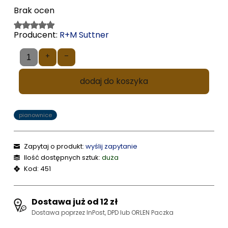
Brak ocen
Producent:
R+M Suttner
+
–
dodaj do koszyka
pianownice
Zapytaj o produkt:
wyślij zapytanie
Ilość dostępnych sztuk:
duża
Kod: 451
Dostawa już od 12 zł
Dostawa poprzez InPost, DPD lub ORLEN Paczka