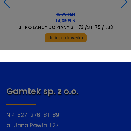
151,29 PLN
121,03 PLN
WĄŻ DO ODKURZACZA D38 MM SREBRNY 5 M
dodaj do koszyka
Gamtek sp. z o.o.
NIP: 527-276-81-89
al. Jana Pawła II 27