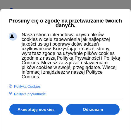
Start
Produkty
PIANOWNICA EASYWASH 365+ KRÓTKA (FREEZE
STOP)