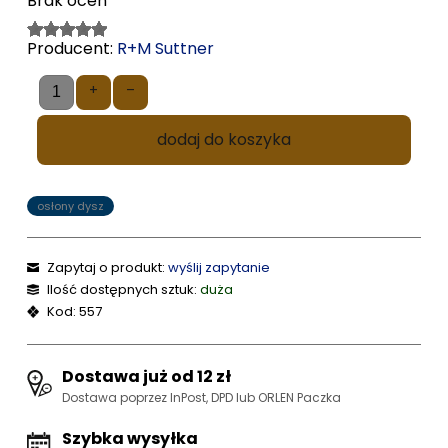
Brak ocen
Producent:
R+M Suttner
+
–
dodaj do koszyka
osłony dysz
Zapytaj o produkt:
wyślij zapytanie
Ilość dostępnych sztuk:
duża
Kod: 557
Dostawa już od 12 zł
Dostawa poprzez InPost, DPD lub ORLEN Paczka
Szybka wysyłka