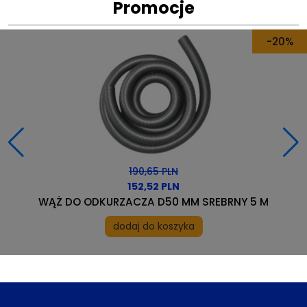
Promocje
-4%
585,00 PLN
561,60 PLN
MEMBRANA VONTRON ULP21–4040
dodaj do koszyka