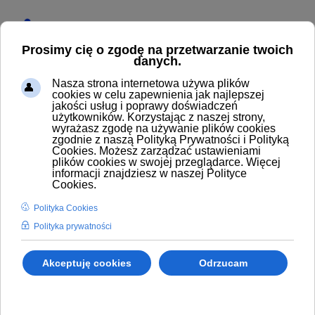
Start
Produkty
OSŁONA DYSZY ST-10 KOBALT G1/4" INOX