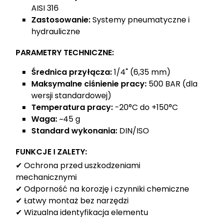
AISI 316
Zastosowanie:
Systemy pneumatyczne i
hydrauliczne
PARAMETRY TECHNICZNE:
Średnica przyłącza:
1/4" (6,35 mm)
Maksymalne ciśnienie pracy:
500 BAR (dla
wersji standardowej)
Temperatura pracy:
-20°C do +150°C
Waga:
~45 g
Standard wykonania:
DIN/ISO
FUNKCJE I ZALETY:
✔ Ochrona przed uszkodzeniami
mechanicznymi
✔ Odporność na korozję i czynniki chemiczne
✔ Łatwy montaż bez narzędzi
✔ Wizualna identyfikacja elementu