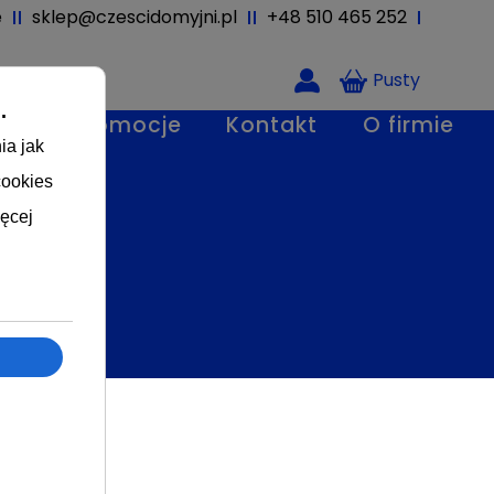
ę
sklep@czescidomyjni.pl
+48 510 465 252
Pusty
ci
Promocje
Kontakt
O firmie