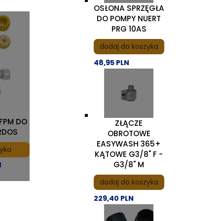
OSŁONA SPRZĘGŁA
DO POMPY NUERT
PRG 10AS
dodaj do koszyka
48,95 PLN
 FPM DO
ZŁĄCZE
RDOS
OBROTOWE
EASYWASH 365+
zyka
KĄTOWE G3/8" F -
G3/8" M
N
dodaj do koszyka
229,40 PLN