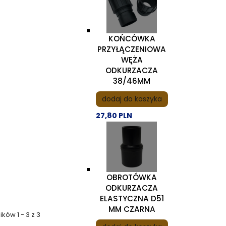
KOŃCÓWKA
PRZYŁĄCZENIOWA
WĘŻA
ODKURZACZA
38/46MM
dodaj do koszyka
27,80 PLN
OBROTÓWKA
ODKURZACZA
ELASTYCZNA D51
MM CZARNA
ków 1 - 3 z 3