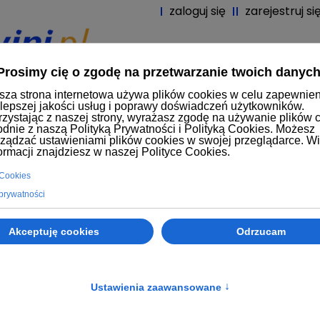
zaloguj się
zarejestruj si
tart
Produkty
Producenci
Nowoś