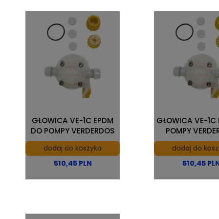
GŁOWICA VE-1C EPDM
GŁOWICA VE-1C
DO POMPY VERDERDOS
POMPY VERDE
dodaj do koszyka
dodaj do kos
510,45 PLN
510,45 PL