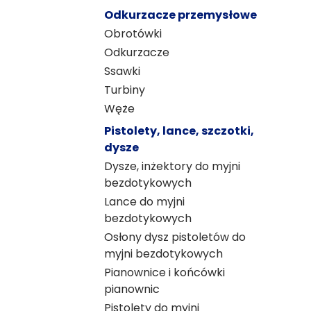
Odkurzacze przemysłowe
Obrotówki
Odkurzacze
Ssawki
Turbiny
Węże
Pistolety, lance, szczotki,
dysze
Dysze, inżektory do myjni
bezdotykowych
Lance do myjni
bezdotykowych
Osłony dysz pistoletów do
myjni bezdotykowych
Pianownice i końcówki
pianownic
Pistolety do myjni