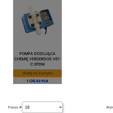
POMPA DOZUJĄCA
CHEMIĘ VERDERDOS VE1-
C EPDM
dodaj do koszyka
1 136,52 PLN
Wyni
Pokaż #