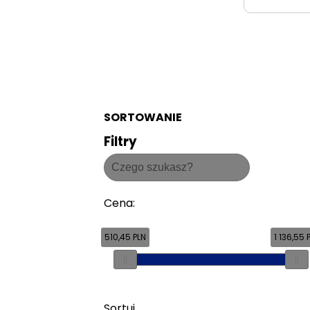
SORTOWANIE
Filtry
Cena
:
510,45 PLN
1 136,55 
Sortuj