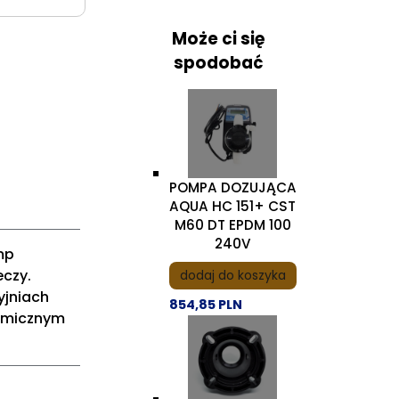
Może ci się
spodobać
POMPA DOZUJĄCA
AQUA HC 151+ CST
M60 DT EPDM 100
240V
mp
eczy.
dodaj do koszyka
yjniach
854,85 PLN
emicznym