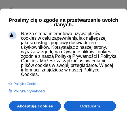
Nazwa użytkownika
*
Hasło
*