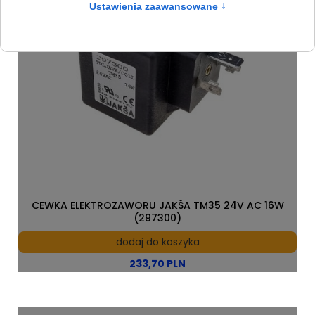
CEWKA ELEKTROZAWORU JAKŠA TM35 24V AC 16W
(297300)
dodaj do koszyka
233,70 PLN