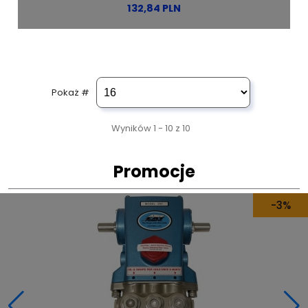
132,84 PLN
Pokaż #
Wyników 1 - 10 z 10
Promocje
-3%