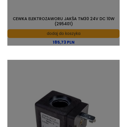
CEWKA ELEKTROZAWORU JAKŠA TM30 24V DC 10W
(295401)
dodaj do koszyka
185,73 PLN