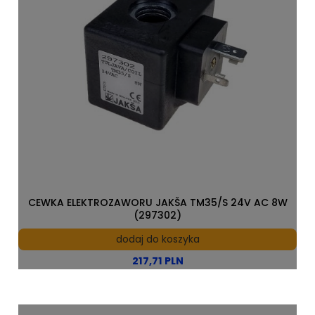
CEWKA ELEKTROZAWORU JAKŠA TM35/S 24V AC 8W
(297302)
dodaj do koszyka
217,71 PLN