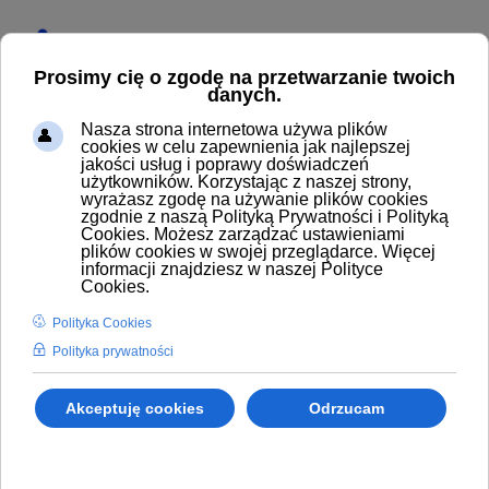
Start
Produkty
Elektrozawory
Cewki