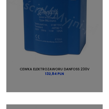
CEWKA ELEKTROZAWORU DANFOSS 230V
132,84 PLN