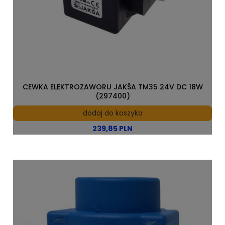
CEWKA ELEKTROZAWORU JAKŠA TM35 24V DC 18W
(297400)
dodaj do koszyka
239,85 PLN