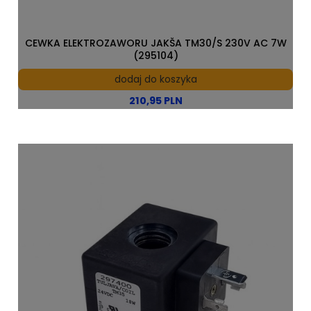
CEWKA ELEKTROZAWORU JAKŠA TM30/S 230V AC 7W
(295104)
dodaj do koszyka
210,95 PLN