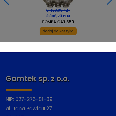
3 409,00 PLN
3 306,73 PLN
POMPA CAT 350
dodaj do koszyka
Gamtek sp. z o.o.
NIP: 527-276-81-89
al. Jana Pawła II 27