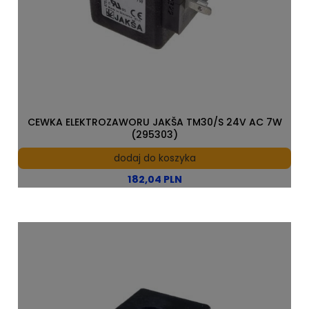
CEWKA ELEKTROZAWORU JAKŠA TM30/S 24V AC 7W
(295303)
dodaj do koszyka
182,04 PLN