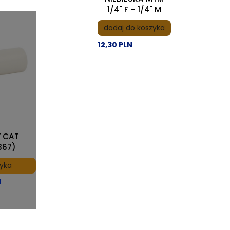
1/4" F – 1/4" M
dodaj do koszyka
12,30 PLN
Y CAT
367)
zyka
N