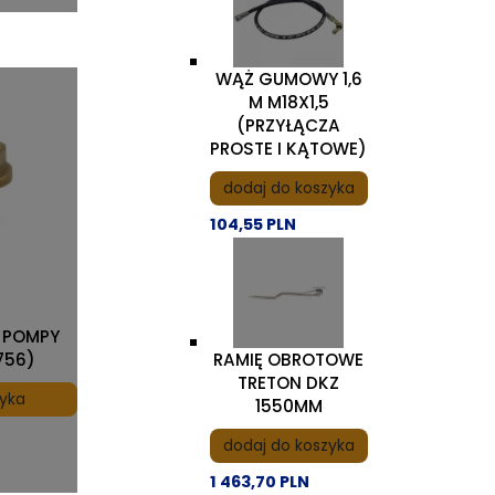
WĄŻ GUMOWY 1,6
M M18X1,5
(PRZYŁĄCZA
PROSTE I KĄTOWE)
dodaj do koszyka
104,55 PLN
 POMPY
RAMIĘ OBROTOWE
756)
TRETON DKZ
zyka
1550MM
dodaj do koszyka
1 463,70 PLN