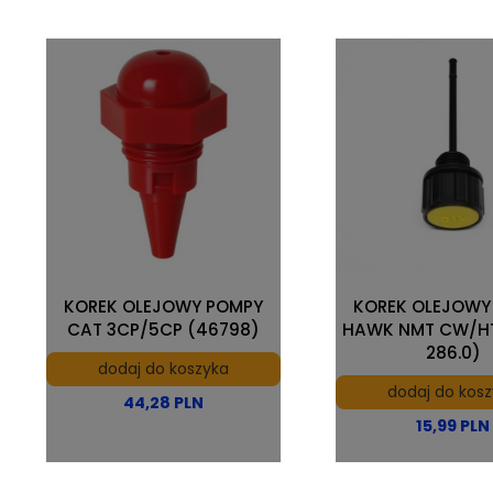
KOREK OLEJOWY POMPY
KOREK OLEJOWY
CAT 3CP/5CP (46798)
HAWK NMT CW/HT
286.0)
dodaj do koszyka
dodaj do kos
44,28 PLN
15,99 PLN