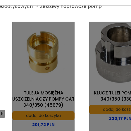
bezdotykowych
Zestawy naprawcze pomp
TULEJA MOSIĘŻNA
KLUCZ TULEI PO
USZCZELNIACZY POMPY CAT
340/350 (33
340/350 (45679)
dodaj do kos
LN
dodaj do koszyka
220,17 PL
201,72 PLN