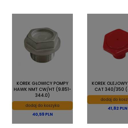
KOREK GŁOWICY POMPY
KOREK OLEJOWY
HAWK NMT CW/HT (9.851-
CAT 340/350 (
344.0)
dodaj do kos
dodaj do koszyka
41,82 PLN
40,59 PLN