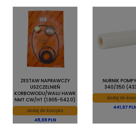
ZESTAW NAPRAWCZY
NURNIK POMP
USZCZELNIEŃ
340/350 (43
KORBOWODU/WAŁU HAWK
dodaj do kos
NMT CW/HT (1.905-542.0)
441,57 PL
dodaj do koszyka
48,59 PLN