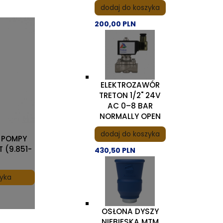
dodaj do koszyka
200,00 PLN
ELEKTROZAWÓR
TRETON 1/2" 24V
AC 0–8 BAR
NORMALLY OPEN
dodaj do koszyka
 POMPY
 (9.851-
430,50 PLN
zyka
OSŁONA DYSZY
NIEBIESKA MTM