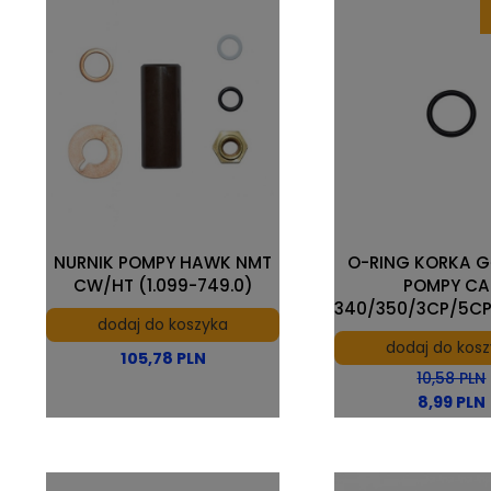
NURNIK POMPY HAWK NMT
O-RING KORKA 
CW/HT (1.099-749.0)
POMPY CA
340/350/3CP/5CP
dodaj do koszyka
dodaj do kos
105,78 PLN
10,58 PLN
8,99 PLN