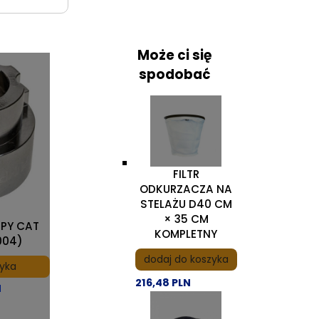
Może ci się
spodobać
FILTR
ODKURZACZA NA
STELAŻU D40 CM
× 35 CM
MPY CAT
KOMPLETNY
004)
dodaj do koszyka
zyka
216,48 PLN
N