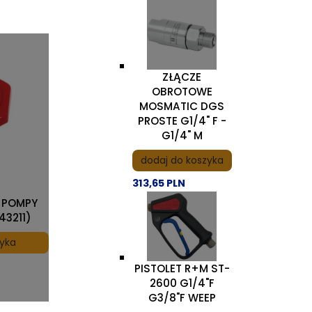
ZŁĄCZE
OBROTOWE
MOSMATIC DGS
PROSTE G1/4" F -
G1/4" M
dodaj do koszyka
313,65 PLN
 POMPY
43211)
zyka
PISTOLET R+M ST-
2600 G1/4"F
G3/8"F WEEP