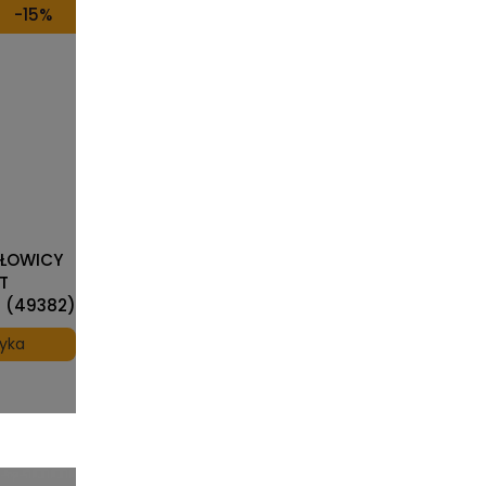
-15%
GŁOWICY
T
 (49382)
zyka