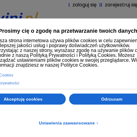
zaloguj się
zarejestruj si
tart
Produkty
Producenci
Nowoś