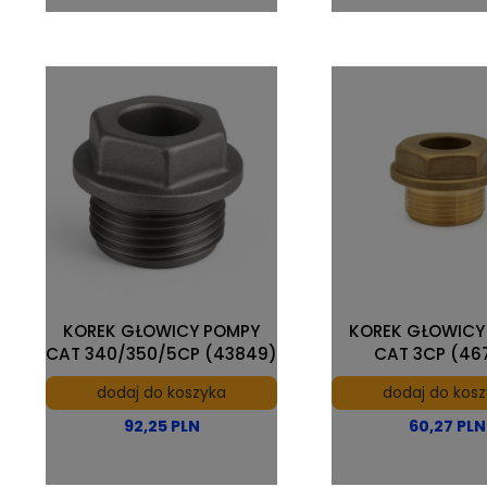
KOREK GŁOWICY POMPY
KOREK GŁOWICY
CAT 340/350/5CP (43849)
CAT 3CP (46
dodaj do koszyka
dodaj do kos
92,25 PLN
60,27 PLN