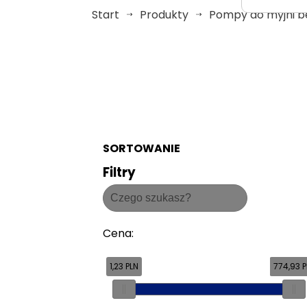
Start
Produkty
Pompy do myjni 
SORTOWANIE
Filtry
Cena
:
1,23 PLN
774,93 P