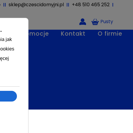
ę
sklep@czescidomyjni.pl
+48 510 465 252
Pusty
ci
Promocje
Kontakt
O firmie