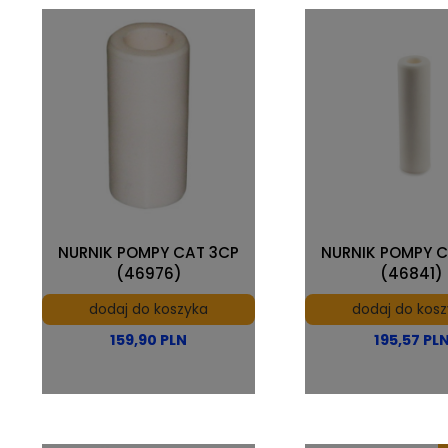
NURNIK POMPY CAT 3CP
NURNIK POMPY 
(46976)
(46841)
dodaj do koszyka
dodaj do kos
159,90 PLN
195,57 PL