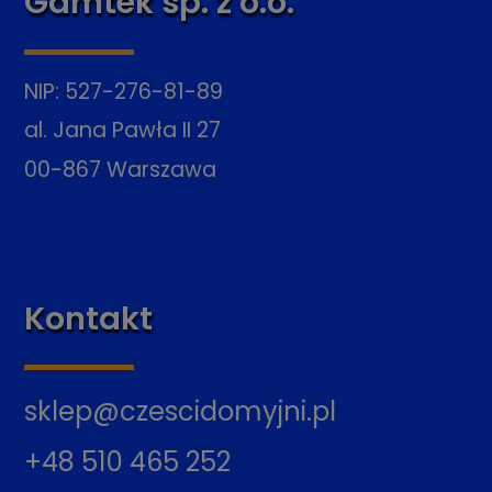
Gamtek sp. z o.o.
NIP: 527-276-81-89
al. Jana Pawła II 27
00-867 Warszawa
O firmie
Kontakt
sklep@czescidomyjni.pl
+48 510 465 252