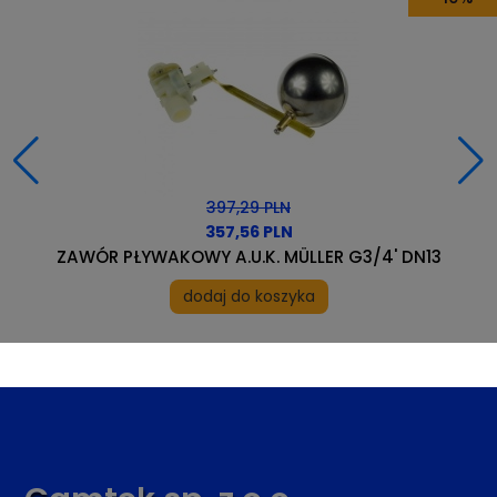
335,79 PLN
325,72 PLN
OLEJ CAT PUMPS ORIGINAL CRANKCASE OIL 4L (3,68 kg)
dodaj do koszyka