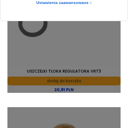
USZCZELKI TŁOKA REGULATORA VRT3
dodaj do koszyka
20,91 PLN