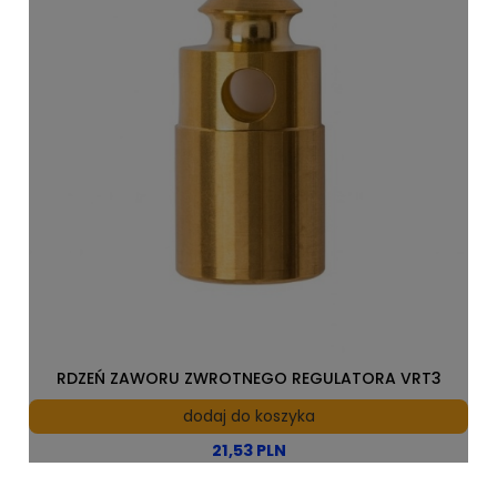
RDZEŃ ZAWORU ZWROTNEGO REGULATORA VRT3
dodaj do koszyka
21,53 PLN