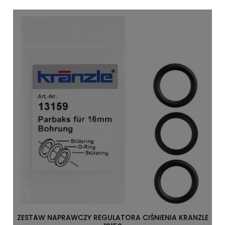
ZESTAW NAPRAWCZY REGULATORA CIŚNIENIA KRANZLE