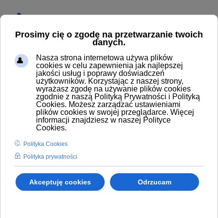
Start
Produkty
Regulatory ciśnienia
Zestawy naprawcze