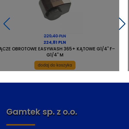
1 905,27 PLN
1 733,80 PLN
POMPA HAWK NMT 1220L LEWA
dodaj do koszyka
Gamtek sp. z o.o.