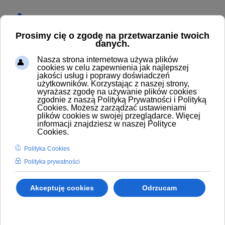
Start
Produkty
OBROTÓWKA ODKURZACZA ELASTYCZNA D51 MM
CZARNA