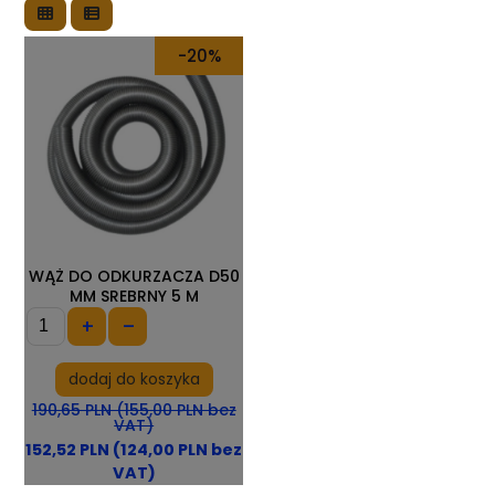
-20%
WĄŻ DO ODKURZACZA D50
MM SREBRNY 5 M
+
–
dodaj do koszyka
190,65 PLN (155,00 PLN bez
VAT)
152,52 PLN (124,00 PLN bez
VAT)