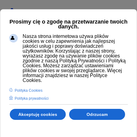
Start
Produkty
Odkurzacze przemysłowe
Ssawki
SSAWKA SZCZELINOWA 370 MM D50 MM Z
ZABEZPIECZENIEM