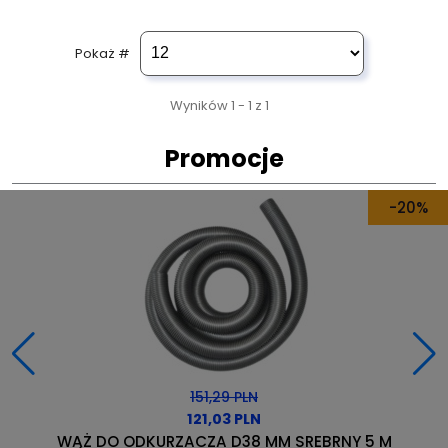
Pokaż #
Wyników 1 - 1 z 1
Promocje
-20%
151,29 PLN
121,03 PLN
WĄŻ DO ODKURZACZA D38 MM SREBRNY 5 M