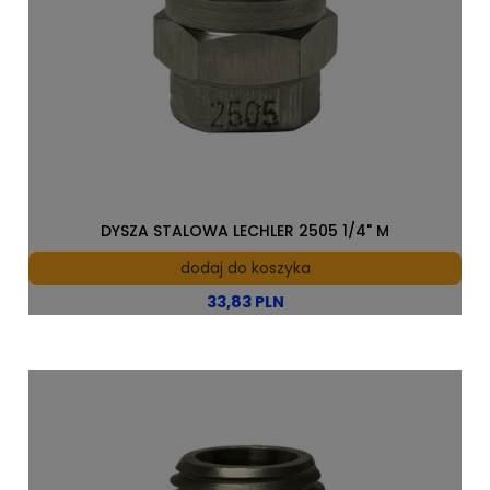
DYSZA STALOWA LECHLER 2505 1/4" M
dodaj do koszyka
33,83 PLN