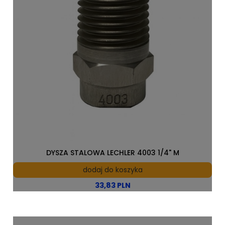
DYSZA STALOWA LECHLER 4003 1/4" M
dodaj do koszyka
33,83 PLN