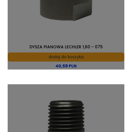
DYSZA PIANOWA LECHLER 1,60 - 075
dodaj do koszyka
40,59 PLN