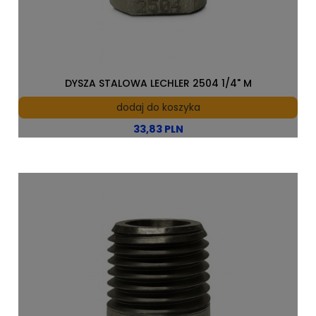
DYSZA STALOWA LECHLER 2504 1/4" M
dodaj do koszyka
33,83 PLN