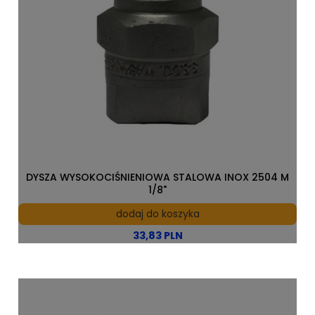
DYSZA WYSOKOCIŚNIENIOWA STALOWA INOX 2504 M
1/8"
dodaj do koszyka
33,83 PLN