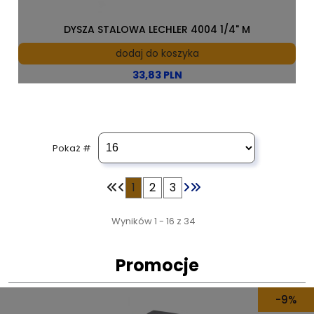
DYSZA STALOWA LECHLER 4004 1/4" M
dodaj do koszyka
33,83 PLN
Pokaż #
1
2
3
Wyników 1 - 16 z 34
Promocje
-9%