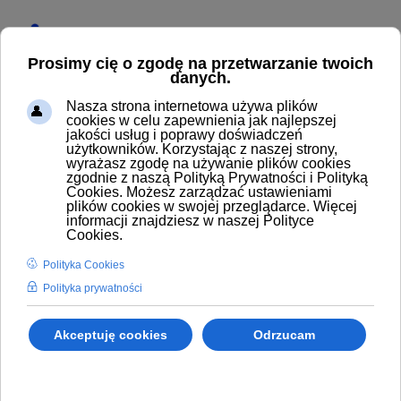
Start
Produkty
Pistolety, lance, szczotki, dysze
Dysze, inżektory do myjni bezdotykowych