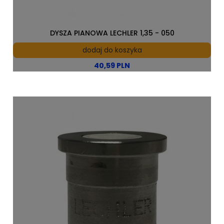
DYSZA PIANOWA LECHLER 1,35 - 050
dodaj do koszyka
40,59 PLN