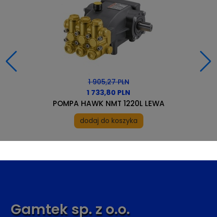
1 905,27 PLN
1 733,80 PLN
POMPA HAWK NMT 1220L LEWA
dodaj do koszyka
Gamtek sp. z o.o.