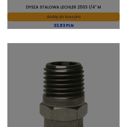
DYSZA STALOWA LECHLER 2503 1/4" M
dodaj do koszyka
33,83 PLN