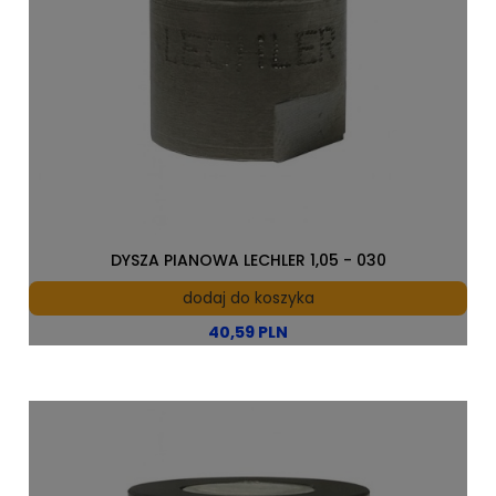
DYSZA PIANOWA LECHLER 1,05 - 030
dodaj do koszyka
40,59 PLN