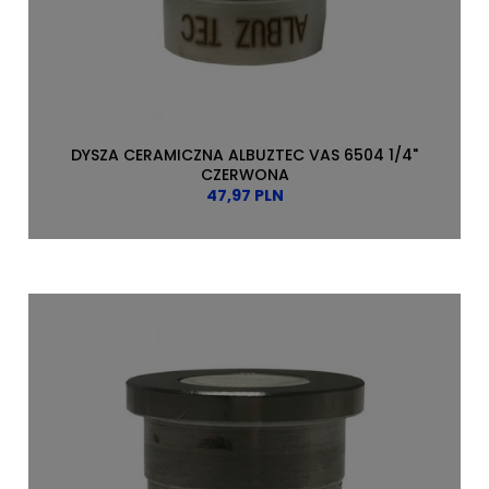
DYSZA CERAMICZNA ALBUZTEC VAS 6504 1/4"
CZERWONA
47,97 PLN