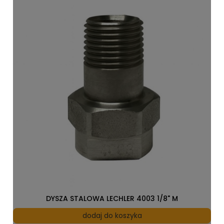
DYSZA STALOWA LECHLER 4003 1/8" M
dodaj do koszyka