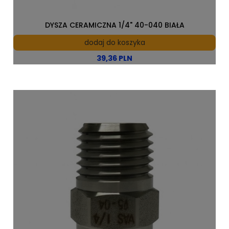
DYSZA CERAMICZNA 1/4" 40-040 BIAŁA
dodaj do koszyka
39,36 PLN