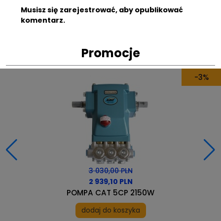
Musisz się zarejestrować, aby opublikować
komentarz.
Promocje
-9%
2 078,70 PLN
1 891,62 PLN
POMPA HAWK NMT 1220SCWR PRAWA
dodaj do koszyka