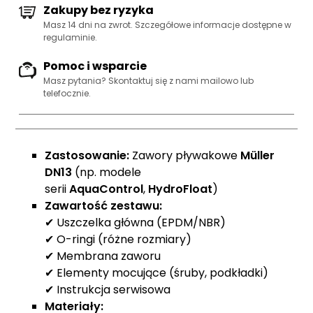
Zakupy bez ryzyka
Masz 14 dni na zwrot. Szczegółowe informacje dostępne w
regulaminie.
Pomoc i wsparcie
Masz pytania? Skontaktuj się z nami
mailowo lub
telefocznie
.
Zastosowanie:
Zawory pływakowe
Müller
DN13
(np. modele
serii
AquaControl
,
HydroFloat
)
Zawartość zestawu:
✔ Uszczelka główna (EPDM/NBR)
✔ O-ringi (różne rozmiary)
✔ Membrana zaworu
✔ Elementy mocujące (śruby, podkładki)
✔ Instrukcja serwisowa
Materiały: