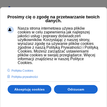
Start
Produkty
Zawory do myjni bezdotykowych
Zawory pływakowe
KOMPLET NAPRAWCZY ZAWORU PŁYWAKOWEGO
MÜLLER DN13