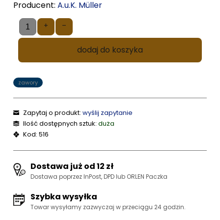
Producent:
A.u.K. Müller
+
–
dodaj do koszyka
zawory
Zapytaj o produkt:
wyślij zapytanie
Ilość dostępnych sztuk:
duża
Kod: 516
Dostawa już od 12 zł
Dostawa poprzez InPost, DPD lub ORLEN Paczka
Szybka wysyłka
Towar wysyłamy zazwyczaj w przeciągu 24 godzin.